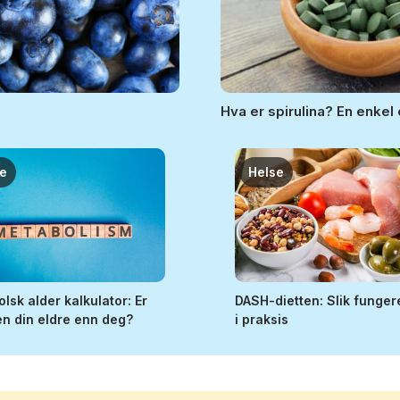
Hva er spirulina? En enkel 
se
Helse
lsk alder kalkulator: Er
DASH-dietten: Slik funger
n din eldre enn deg?
i praksis