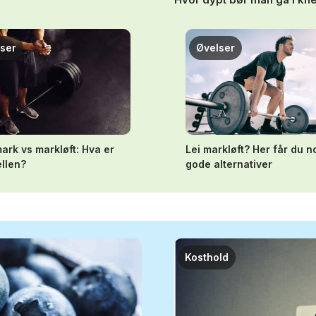
ser
Øvelser
ark vs markløft: Hva er
Lei markløft? Her får du 
ellen?
gode alternativer
Kosthold