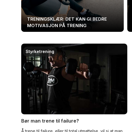
TRENINGSKLÆR: DET KAN GI BEDRE
MOTIVASJON PÅ TRENING
Styrketrening
Bør man trene til failure?
Å trene til failure, eller til total utmattelse, vil si at man