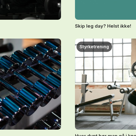
Skip leg day? Helst ikke!
Styrketrening
Hvor dypt bør man gå i k