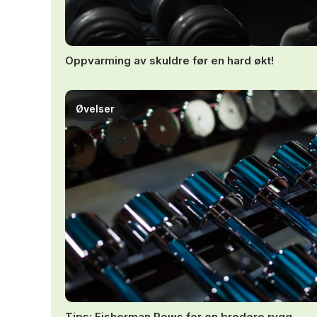
Oppvarming av skuldre før en hard økt!
Øvelser
Tips: Fisherman Rows for en bredere rygg