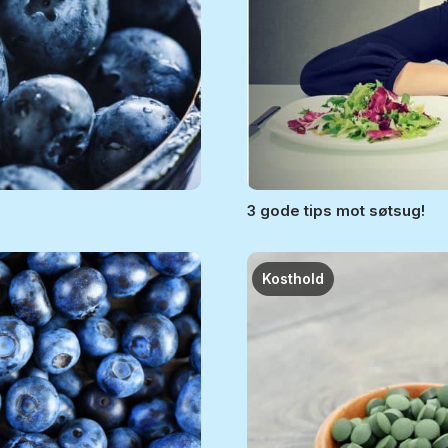
3 gode tips mot søtsug!
Kosthold