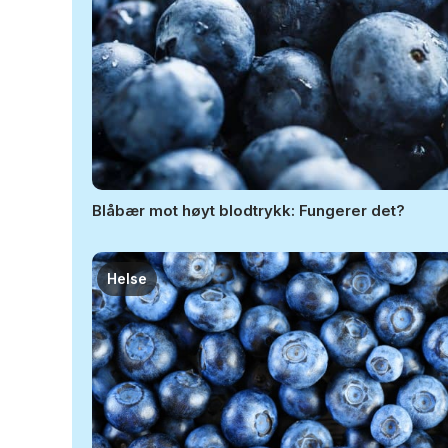
Blåbær mot høyt blodtrykk: Fungerer det?
Helse