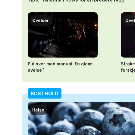
Øvelser
Øvel
Pullover med manual: En glemt
Strakm
øvelse?
forskj
KOSTHOLD
Helse