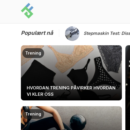
Skip
to
content
Populært nå
Stepmaskin Test: Diss
Trening
HVORDAN TRENING PÅVIRKER HVORDAN
VI KLER OSS
Trening