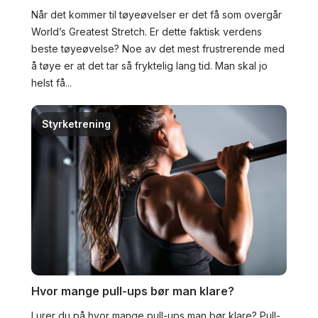
Når det kommer til tøyeøvelser er det få som overgår
World’s Greatest Stretch. Er dette faktisk verdens
beste tøyeøvelse? Noe av det mest frustrerende med
å tøye er at det tar så fryktelig lang tid. Man skal jo
helst få...
Styrketrening
Hvor mange pull-ups bør man klare?
Lurer du på hvor mange pull-ups man bør klare? Pull-