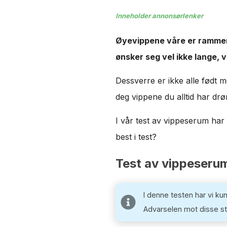
Inneholder annonsørlenker
Øyevippene våre er rammen 
ønsker seg vel ikke lange,
Dessverre er ikke alle født m
deg vippene du alltid har drø
I vår test av vippeserum ha
best i test?
Test av vippeserum
I denne testen har vi k
Advarselen mot disse sto