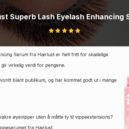
ust Superb Lash Eyelash Enhancing
ing Serum fra Hairlust er helt fritt for skadelige
 gir virkelig verdi for pengene.
voritt blant publikum, og har kommet godt ut i mange
kre øyevipper uten å måtte ty til vippeextensions?
ppeserumet fra Hairlust.