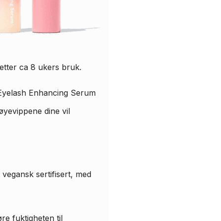
 etter ca 8 ukers bruk.
h Eyelash Enhancing Serum
 øyevippene dine vil
vegansk sertifisert, med
re fuktigheten til