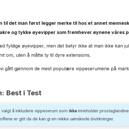
til det man først legger merke til hos et annet mennes
 vakre og tykke øyevipper som fremhever øynene våres p
ed fyldige øyevipper, men det betyr ikke at man ikke kan juk
mt om, uten å måtte ty til dyre extensions.
r vi gått gjennom de mest populære vippeserumene på mark
: Best i Test
un valgt å inkludere vippeserum som
ikke
inneholder prostaglandine
ffene er gitt da de kan gi en rekke uønskede bivirkninger.