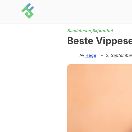
Skip
to
content
Samletester,
Skjønnhet
Beste Vippeser
Av
Hege
•
2. Septembe