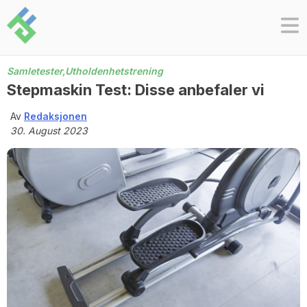
Skip
to
content
Samletester,
Utholdenhetstrening
Stepmaskin Test: Disse anbefaler vi
Av
Redaksjonen
30. August 2023