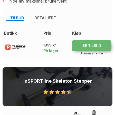
Noe lav maksimal brukervekt.
TILBUD
DETALJERT
Butikk
Pris
Kjøp
1999 kr
SE TILBUD
På lager
Annonsørlenke
inSPORTline Skeleton Stepper