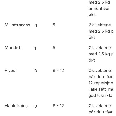
med 2.5 kg
annenhver
økt.
Militærpress
5
Øk vektene
4
med 2.5 kg pr
økt
Markløft
5
Øk vektene
1
med 2.5 kg pr
økt
Flyes
8 - 12
Øk vektene
3
når du utføre
12 repetisjone
i alle sett, me
god teknikk.
Hantelroing
8 - 12
Øk vektene
3
når du utføre