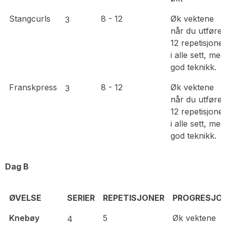
Stangcurls
8 - 12
Øk vektene
3
når du utfører
12 repetisjone
i alle sett, med
god teknikk.
Franskpress
8 - 12
Øk vektene
3
når du utfører
12 repetisjone
i alle sett, med
god teknikk.
Dag B
ØVELSE
SERIER
REPETISJONER
PROGRESJO
ØVELSE
SERIER
REPETISJONER
PROGRESJO
Knebøy
5
Øk vektene
4