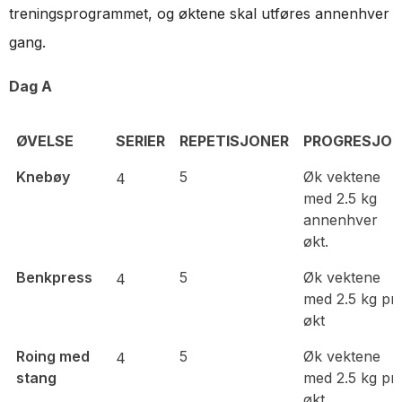
treningsprogrammet, og øktene skal utføres annenhver
gang.
Dag A
ØVELSE
SERIER
REPETISJONER
PROGRESJO
ØVELSE
SERIER
REPETISJONER
PROGRESJO
Knebøy
5
Øk vektene
4
med 2.5 kg
annenhver
økt.
Benkpress
5
Øk vektene
4
med 2.5 kg pr.
økt
Roing med
5
Øk vektene
4
stang
med 2.5 kg pr.
økt