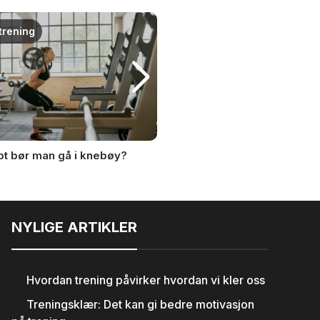
trening
Øvelser
pt bør man gå i knebøy?
Reverse hyper med ett bein
øvelse for rumpa
NYLIGE ARTIKLER
Hvordan trening påvirker hvordan vi kler oss
Treningsklær: Det kan gi bedre motivasjon