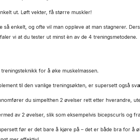
enkelt ut. Løft vekter, få større muskler!
ke så enkelt, og ofte vil man oppleve at man stagnerer. Ders
faler vi at du tester ut minst èn av de 4 treningsmetodene.
n treningsteknikk for å øke muskelmassen.
supplement til den vanlige treningsøkten, er supersett også sv
ennomfører du simpelthen 2 øvelser rett etter hverandre, ut
dermed av 2 øvelser, slik som eksempelvis bicepscurls og fr
ersett før er det bare å kjøre på – det er både bra for å
ngt mer effektiv!