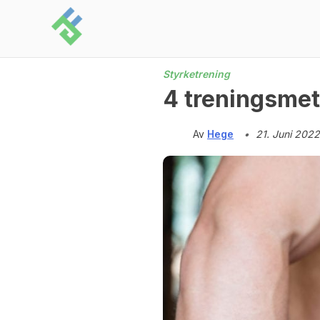
Skip
to
content
Styrketrening
4 treningsmet
Av
Hege
•
21. Juni 2022