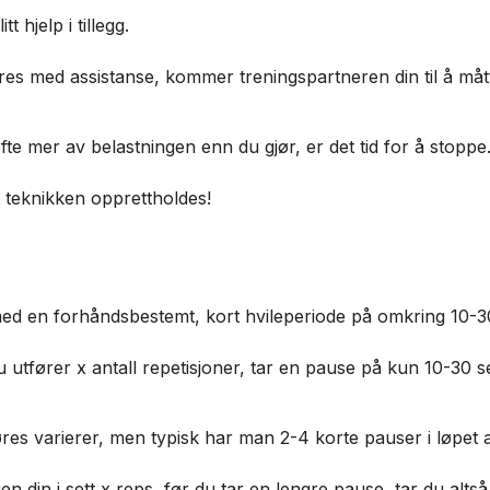
t hjelp i tillegg.
res med assistanse, kommer treningspartneren din til å må
te mer av belastningen enn du gjør, er det tid for å stoppe
t teknikken opprettholdes!
 med en forhåndsbestemt, kort hvileperiode på omkring 10-
t du utfører x antall repetisjoner, tar en pause på kun 10-30 
es varierer, men typisk har man 2-4 korte pauser i løpet av 
en din i sett x reps, før du tar en lengre pause, tar du alts