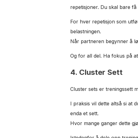
repetisjoner. Du skal bare få lit
For hver repetisjon som utfø
belastningen.
Når partneren begynner å løf
Og for all del. Ha fokus på a
4. Cluster Sett
Cluster sets er treningssett
I praksis vil dette altså si a
enda et sett.
Hvor mange ganger dette gjør
Istedenfor å dele opp trening