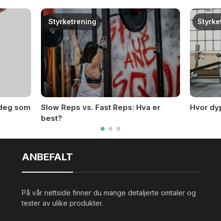
Styrketrening
Styrke
 deg som
Slow Reps vs. Fast Reps: Hva er
Hvor dy
best?
ANBEFALT
På vår nettside finner du mange detaljerte omtaler og
tester av ulike produkter.