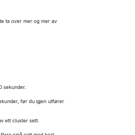
tte ta over mer og mer av
.
30 sekunder.
sekunder, før du igjen utfører
ett cluster sett.
å flere små sett med kort