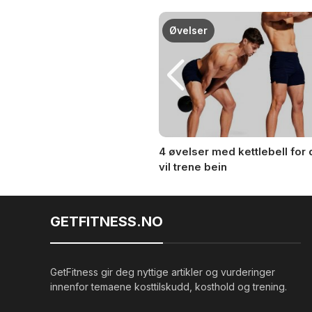
rening
Øvelser
 knesmerter med enkle
4 øvelser med kettlebell for
vil trene bein
GETFITNESS.NO
GetFitness gir deg nyttige artikler og vurderinger
innenfor temaene kosttilskudd, kosthold og trening.