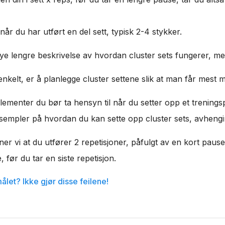
når du har utført en del sett, typisk 2-4 stykker.
ye lengre beskrivelse av hvordan cluster sets fungerer, men
enkelt, er å planlegge cluster settene slik at man får mest m
elementer du bør ta hensyn til når du setter opp et trening
ksempler på hvordan du kan sette opp cluster sets, avhengin
er vi at du utfører 2 repetisjoner, påfulgt av en kort pause, 
 før du tar en siste repetisjon.
let? Ikke gjør disse feilene!