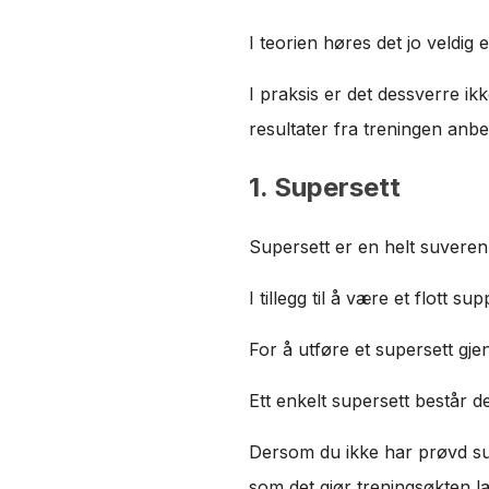
I teorien høres det jo veldig 
I praksis er det dessverre ik
resultater fra treningen anbe
1. Supersett
Supersett er en helt suvere
I tillegg til å være et flott 
For å utføre et supersett gj
Ett enkelt supersett består 
Dersom du ikke har prøvd sup
som det gjør treningsøkten la