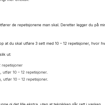
fører de repetisjonene man skal. Deretter legger du på mi
 at du skal utføre 3 sett med 10 – 12 repetisjoner, hvor hve
slik ut:
2 repetisjoner
 utfør 10 – 12 repetisjoner.
 utfør 10 – 12 repetisjoner.
e gi det lille ekstra, uten at teknikken går rett i vasken.