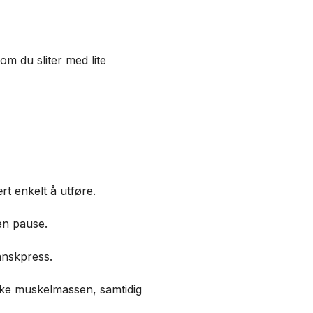
om du sliter med lite
ært enkelt å utføre.
en pause.
anskpress.
 øke muskelmassen, samtidig