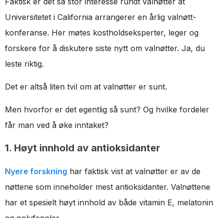
Faktisk er det så stor interesse rundt valnøtter at
Universitetet i California arrangerer en årlig valnøtt-
konferanse. Her møtes kostholdseksperter, leger og
forskere for å diskutere siste nytt om valnøtter. Ja, du
leste riktig.
Det er altså liten tvil om at valnøtter er sunt.
Men hvorfor er det egentlig så sunt? Og hvilke fordeler
får man ved å øke inntaket?
1. Høyt innhold av antioksidanter
Nyere forskning
har faktisk vist at valnøtter er av de
nøttene som inneholder mest antioksidanter. Valnøttene
har et spesielt høyt innhold av både vitamin E, melatonin
og polyfenoler.