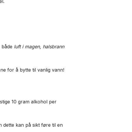
l.
il både
luft i magen, halsbrann
e for å bytte til vanlig vann!
rstige 10 gram alkohol per
ette kan på sikt føre til en