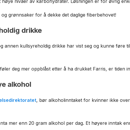
 høye nivåer av karbohydrater. Løsningen er for øvrig enke
 og grønnsaker for å dekke det daglige fiberbehovet!
holdig drikke
og annen kullsyreholdig drikke har vist seg og kunne føre t
øler deg mer oppblåst etter å ha drukket Farris, er tiden inn
ye alkohol
elsedirektoratet
, bør alkoholinntaket for kvinner ikke ove
nta mer enn 20 gram alkohol per dag. Et høyere inntak enn d