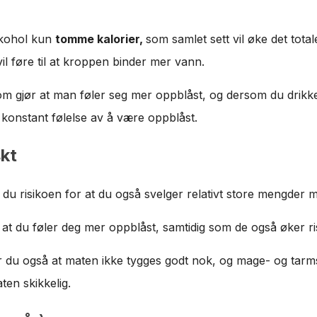
alkohol kun
tomme kalorier,
som samlet sett vil øke det total
l føre til at kroppen binder mer vann.
om gjør at man føler seg mer oppblåst, og dersom du drikke
 konstant følelse av å være oppblåst.
skt
 du risikoen for at du også svelger relativt store mengder m
il at du føler deg mer oppblåst, samtidig som de også øker 
rer du også at maten ikke tygges godt nok, og mage- og tarm
en skikkelig.