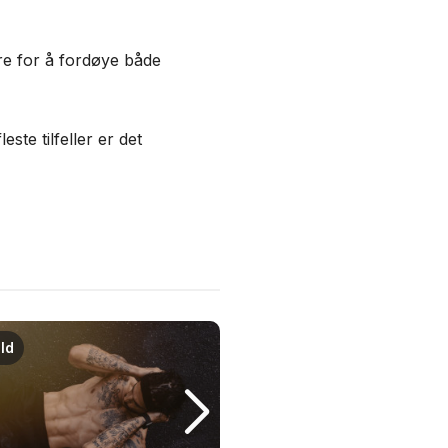
ere for å fordøye både
este tilfeller er det
ld
Helse