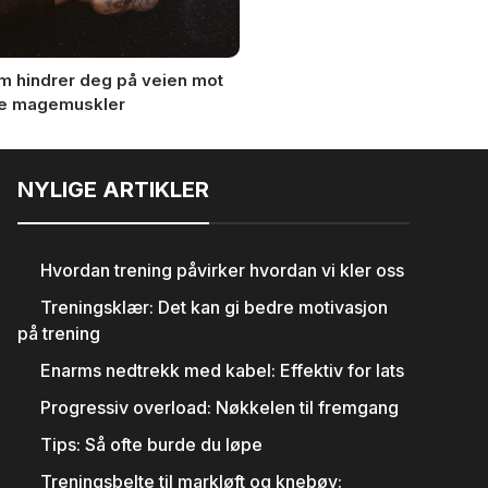
om hindrer deg på veien mot
5 myter om kosthold!
te magemuskler
NYLIGE ARTIKLER
Hvordan trening påvirker hvordan vi kler oss
Treningsklær: Det kan gi bedre motivasjon
på trening
Enarms nedtrekk med kabel: Effektiv for lats
Progressiv overload: Nøkkelen til fremgang
Tips: Så ofte burde du løpe
Treningsbelte til markløft og knebøy: