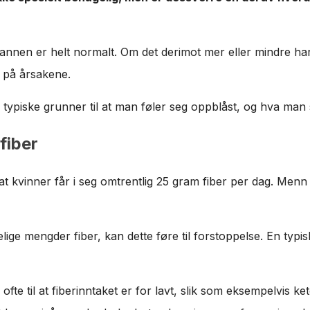
il annen er helt normalt. Om det derimot mer eller mindre ha
t på årsakene.
5 typiske grunner til at man føler seg oppblåst, og hva man
 fiber
 at kvinner får i seg omtrentlig 25 gram fiber per dag. Menn
elige mengder fiber, kan dette føre til forstoppelse. En typis
r ofte til at fiberinntaket er for lavt, slik som eksempelvis k