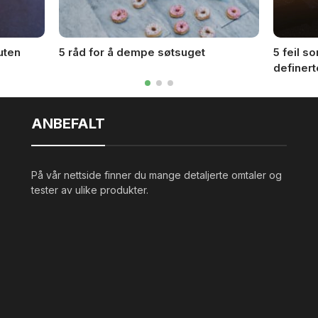
uten
5 råd for å dempe søtsuget
5 feil s
definer
ANBEFALT
På vår nettside finner du mange detaljerte omtaler og
tester av ulike produkter.