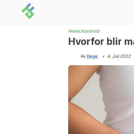
Skip
to
content
Helse,
Kosthold
Hvorfor blir m
Av
Hege
•
4. Juli 2022