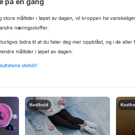
ye på èn gang
g store måltider i løpet av dagen, vil kroppen ha vanskelig
 andre næringsstoffer.
urligvis bidra til at du føler deg mer oppblåst, og i de aller fl
mindre måltider i løpet av dagen.
esultatene uteblir!
Kosthold
Kostho