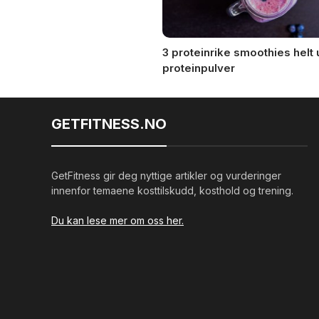
ulator – Enkel kalkulator for
3 proteinrike smoothies helt 
 kaloribehov
proteinpulver
GETFITNESS.NO
GetFitness gir deg nyttige artikler og vurderinger
innenfor temaene kosttilskudd, kosthold og trening.
Du kan lese mer om oss her.