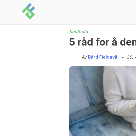
Skip
to
content
Kosthold
5 råd for å d
Av
Bård Fjeldavli
•
30. 