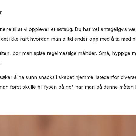
v
nene til at vi opplever et søtsug. Du har vel antageligvis væ
 det ikke rart hvordan man alltid ender opp med å ta med 
ulten, bør man spise regelmessige måltider. Små, hyppige m
.
rsøker å ha sunn snacks i skapet hjemme, istedenfor dive
 først skulle bli fysen på no’, har man på denne måten ku