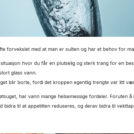
ofte forvekslet med at man er sulten og har et behov for ma
situasjon hvor du får en plutselig og sterk trang for en b
 stort glass vann.
et blir borte, fordi det kroppen egentlig trengte var litt væ
søtsuget, har vann mange helsemessige fordeler. Foruten å i
d bidra til at appetitten reduseres, og derav bidra til vekttap