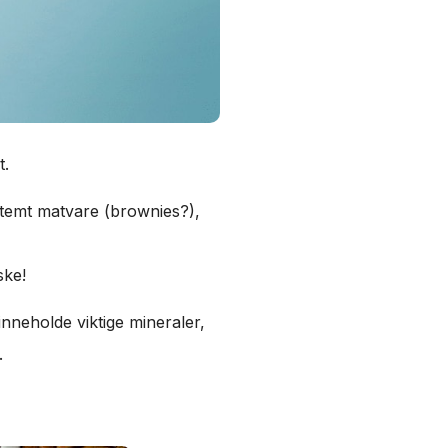
t.
estemt matvare (brownies?),
ske!
nneholde viktige mineraler,
.