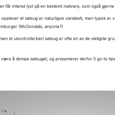
n får intenst lyst på en bestemt matvare, som også gjerne
pplever et søtsug er naturligvis variabelt, men typisk er ve
hamburger (McDonalds, anyone?)
 men et ukontrollerbart søtsug er ofte en av de viktigste gru
n være å dempe søtsuget, og presenterer derfor 5 go-to tip