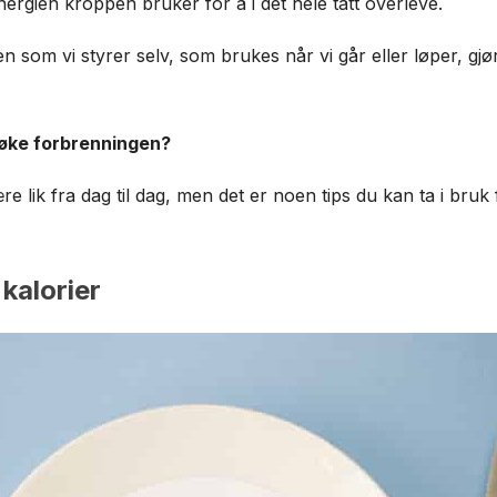
ergien kroppen bruker for å i det hele tatt overleve.
 som vi styrer selv, som brukes når vi går eller løper, gjø
 øke forbrenningen?
re lik fra dag til dag, men det er noen tips du kan ta i br
 kalorier