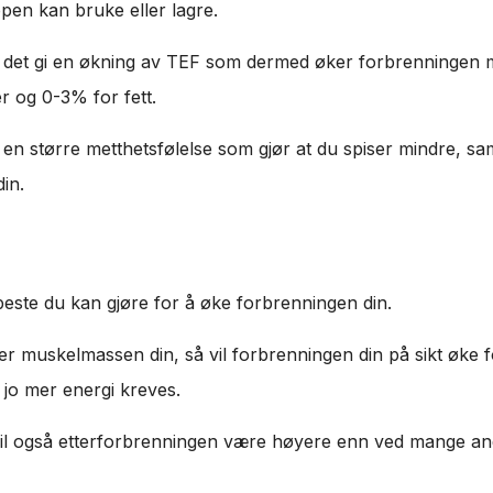
ppen kan bruke eller lagre.
il det gi en økning av TEF som dermed øker forbrenninge
 og 0-3% for fett.
g en større metthetsfølelse som gjør at du spiser mindre, sam
in.
beste du kan gjøre for å øke forbrenningen din.
r muskelmassen din, så vil forbrenningen din på sikt øke 
 jo mer energi kreves.
 vil også etterforbrenningen være høyere enn ved mange an