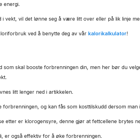
e energi.
i vekt, vil det lønne seg å være litt over eller på lik linje 
kaloriforbruk ved å benytte deg av vår
kalorikalkulator
!
d som skal booste forbrenningen din, men her bør du velge
kt.
nes litt lenger ned i artikkelen.
e forbrenningen, og kan fås som kosttilskudd dersom man ikk
 etter er klorogensyre, denne gjør at fettcellene brytes ned
li, er også effektiv for å øke forbrenningen.