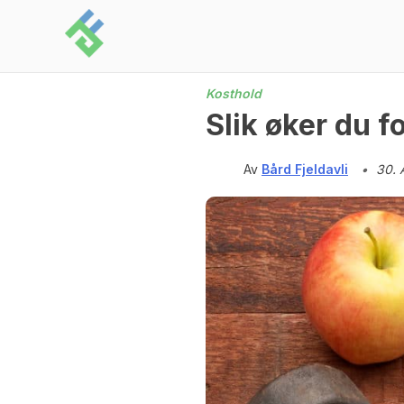
Skip
to
content
Kosthold
Slik øker du 
Av
Bård Fjeldavli
•
30. 