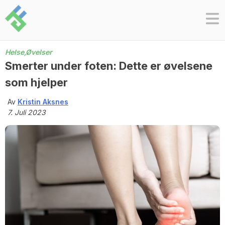
Skip
to
content
Helse,
Øvelser
Smerter under foten: Dette er øvelsene
som hjelper
Av
Kristin Aksnes
7. Juli 2023