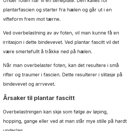
Under foten har vi en seneplate. Den kalles for
plantarfascien og starter fra hælen og går ut i en
vifteform frem mot tærne.
Ved overbelastning av av foten, vil man kunne få en
irritasjon i dette bindevevet. Ved plantar fascitt vil det
være smertefullt å tråkke ned på hælen.
Når man overbelaster foten, kan det resultere i små
rifter og traumer i fascien. Dette resulterer i slitasje på
bindevevet og arrvevet.
Årsaker til plantar fascitt
Overbelastningen kan skje som følge av løping,
hopping, gange eller ved at man står mye stille på hardt
underlag.