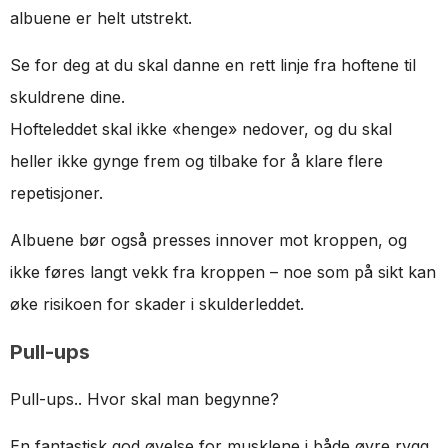
albuene er helt utstrekt.
Se for deg at du skal danne en rett linje fra hoftene til
skuldrene dine.
Hofteleddet skal ikke «henge» nedover, og du skal
heller ikke gynge frem og tilbake for å klare flere
repetisjoner.
Albuene bør også presses innover mot kroppen, og
ikke føres langt vekk fra kroppen – noe som på sikt kan
øke risikoen for skader i skulderleddet.
Pull-ups
Pull-ups.. Hvor skal man begynne?
En fantastisk god øvelse for musklene i både øvre rygg,