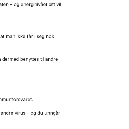
en – og energinivået ditt vil
e at man ikke får i seg nok
n dermed benyttes til andre
 immunforsvaret.
g andre virus – og du unngår