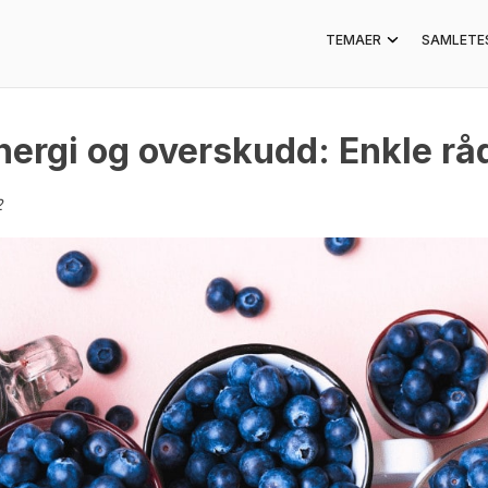
TEMAER
SAMLETE
nergi og overskudd: Enkle rå
2