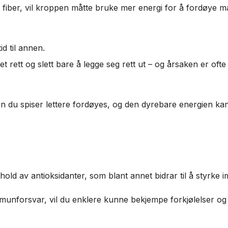
fiber, vil kroppen måtte bruke mer energi for å fordøye mat
tid til annen.
 det rett og slett bare å legge seg rett ut – og årsaken er oft
ten du spiser lettere fordøyes, og den dyrebare energien ka
hold av antioksidanter, som blant annet bidrar til å styrke
immunforsvar, vil du enklere kunne bekjempe forkjølelser o