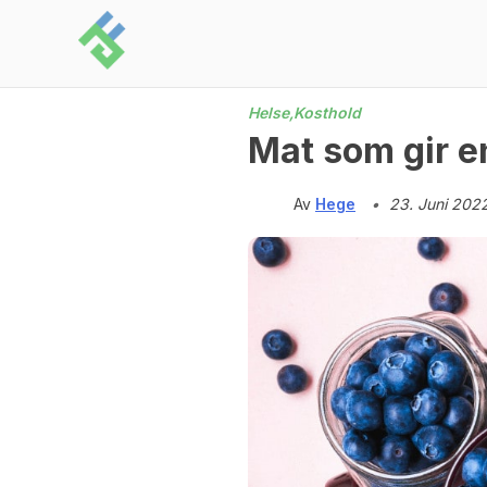
Skip
to
content
Helse,
Kosthold
Mat som gir e
Av
Hege
•
23. Juni 202