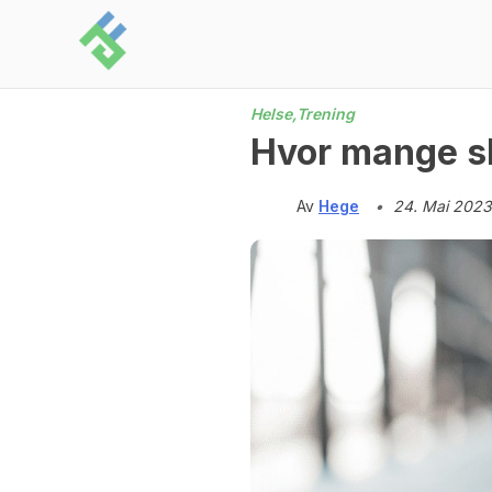
Skip
to
content
Helse,
Trening
Hvor mange sk
Av
Hege
•
24. Mai 2023