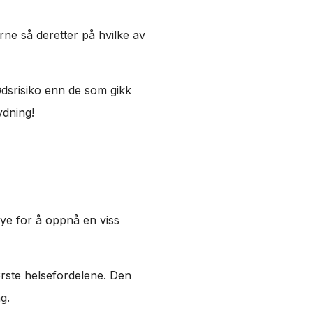
erne så deretter på hvilke av
ødsrisiko enn de som gikk
ydning!
mye for å oppnå en viss
rste helsefordelene. Den
g.