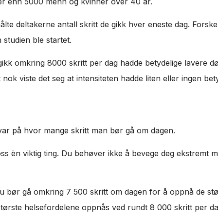
mer enn 5000 menn og kvinner over 40 år.
ålte deltakerne antall skritt de gikk hver eneste dag. Forsk
studien ble startet.
ikk omkring 8000 skritt per dag hadde betydelige lavere d
nok viste det seg at intensiteten hadde liten eller ingen bet
itsvar på hvor mange skritt man bør gå om dagen.
 oss èn viktig ting. Du behøver ikke å bevege deg ekstremt 
u bør gå omkring 7 500 skritt om dagen for å oppnå de stø
største helsefordelene oppnås ved rundt 8 000 skritt per da