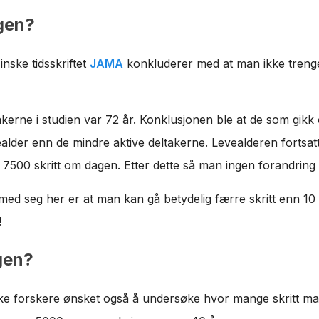
gen?
inske tidsskriftet
JAMA
konkluderer med at man ikke trenger
akerne i studien var 72 år. Konklusjonen ble at de som gikk
lder enn de mindre aktive deltakerne. Levealderen fortsatte
il 7500 skritt om dagen. Etter dette så man ingen forandring 
med seg her er at man kan gå betydelig færre skritt enn 10
!
gen?
e forskere ønsket også å undersøke hvor mange skritt ma