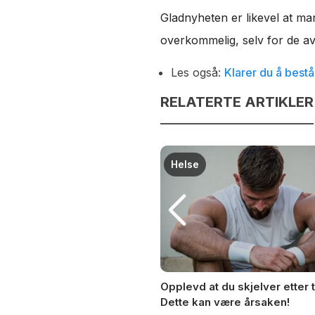
Gladnyheten er likevel at man
overkommelig, selv for de av
Les også:
Klarer du å best
RELATERTE ARTIKLER
Helse
rene spenst: Slik går du
Opplevd at du skjelver etter 
Dette kan være årsaken!