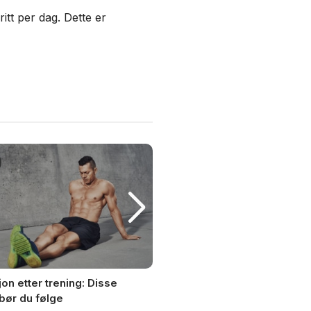
itt per dag. Dette er
Helse
jon etter trening: Disse
Er det sunt å faste? Hva sie
bør du følge
forskningen?