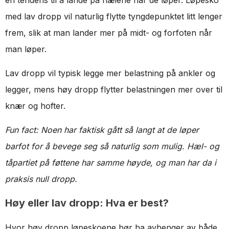
med lav dropp vil naturlig flytte tyngdepunktet litt lenger
frem, slik at man lander mer på midt- og forfoten når
man løper.
Lav dropp vil typisk legge mer belastning på ankler og
legger, mens høy dropp flytter belastningen mer over til
knær og hofter.
Fun fact: Noen har faktisk gått så langt at de løper
barfot for å bevege seg så naturlig som mulig. Hæl- og
tåpartiet på føttene har samme høyde, og man har da i
praksis null dropp.
Høy eller lav dropp: Hva er best?
Hvor høy dropp løpeskoene bør ha avhenger av både