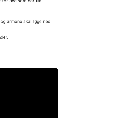
 for deg som har lite
 og armene skal ligge ned
nder.