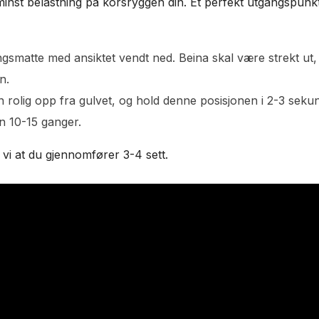
minst belastning på korsryggen din. Et perfekt utgangspunkt
gsmatte med ansiktet vendt ned. Beina skal være strekt ut,
n.
rolig opp fra gulvet, og hold denne posisjonen i 2-3 seku
n 10-15 ganger.
 vi at du gjennomfører 3-4 sett.