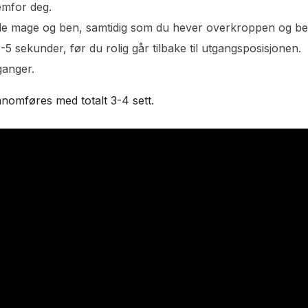
emfor deg.
de mage og ben, samtidig som du hever overkroppen og ben
5 sekunder, før du rolig går tilbake til utgangsposisjonen.
ganger.
nomføres med totalt 3-4 sett.