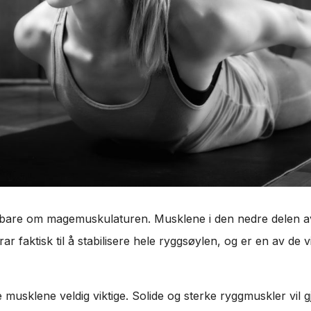
 bare om magemuskulaturen. Musklene i den nedre delen av r
r faktisk til å stabilisere hele ryggsøylen, og er en av de v
se musklene veldig viktige. Solide og sterke ryggmuskler vi