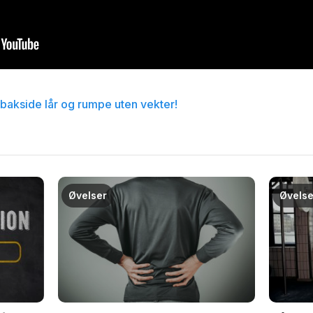
 bakside lår og rumpe uten vekter!
Øvelser
Øvelse