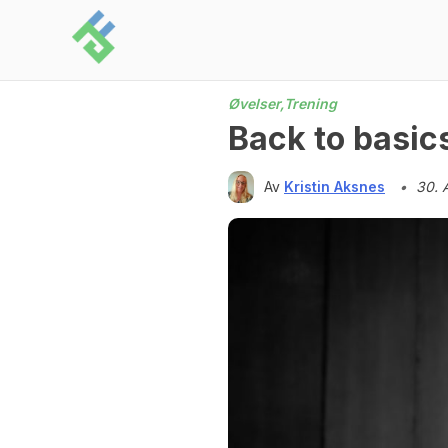
Skip
to
content
Øvelser,
Trening
Back to basic
Av
Kristin Aksnes
•
30. 