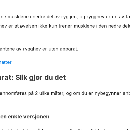
ene musklene i nedre del av ryggen, og rygghev er en av f
ev er at øvelsen ikke kun trener musklene i den nedre del
antene av rygghev er uten apparat.
matter
at: Slik gjør du det
ennomføres på 2 ulike måter, og om du er nybegynner anb
en enkle versjonen