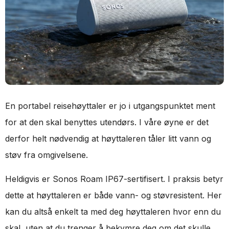
En portabel reisehøyttaler er jo i utgangspunktet ment
for at den skal benyttes utendørs. I våre øyne er det
derfor helt nødvendig at høyttaleren tåler litt vann og
støv fra omgivelsene.
Heldigvis er Sonos Roam IP67-sertifisert. I praksis betyr
dette at høyttaleren er både vann- og støvresistent. Her
kan du altså enkelt ta med deg høyttaleren hvor enn du
skal, uten at du trenger å bekymre deg om det skulle