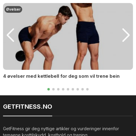
Øvelser
4 øvelser med kettlebell for deg som vil trene bein
GETFITNESS.NO
GetFitness gir deg nyttige artikler og vurderinger innenfor
temaene kosttilskudd, kosthold og trening.